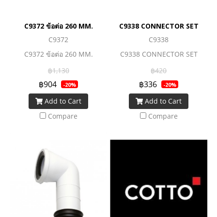
C9372 ข้อต่อ 260 MM.
C9338 CONNECTOR SET
C9372
C9338
C9372 ข้อต่อ 260 MM.
C9338 CONNECTOR SET
฿1,130
฿420
฿904
฿336
-20%
-20%
Add to Cart
Add to Cart
Compare
Compare