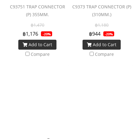
C93751 TRAP CONNECTOR
C9373 TRAP CONNECTOR (P)
(P) 355MM.
(310MM.)
฿1,470
฿1,180
฿1,176
฿944
-20%
-20%
Add to Cart
Add to Cart
Compare
Compare