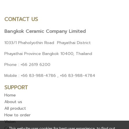
CONTACT US
Bangkok Ceramic Company Limited
1033/1 Phaholyothin Road Phayathai District
Phayathai Province Bangkok 10400, Thailand
Phone : +66 2619 6200
Mobile : +66 83-988-4786 , +66 83-988-4784
SUPPORT
Home
About us
All product
How to order
Vision
Contact us
This website uses cookies for best user experience, to find out