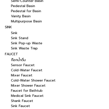
Semi-Counter Basin
Pedestal Basin
Pedestal for Basin
Vanity Basin
Multipurpose Basin
SINK
Sink
Sink Stand
Sink Pop-up Waste
Sink Waste Trap
FAUCET
ก๊อกน้ำดื่ม
Sensor Faucet
Cold-Water Faucet
Mixer Faucet
Cold-Water Shower Faucet
Mixer Shower Faucet
Faucet for Bathtub
Medical Sink Faucet
Shank Faucet
Sink Faucet