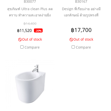
B30077
B30167
สุขภัณฑ์ Ultra clean Plus ลด
Design ที่เรียบง่าย อย่างมี
คราบ ทำความสะอาดง่ายยิ่ง
เอกลักษณ์ ด้วยรูปทรงที่
กว่า ดีไซน์ Skirt ด้านข้าง เพื่อ
คล้ายคลึงกับ Design Round
฿14,400
ความสวยงามปกปิดท่อน้ำทิ้ง
Bowl ซึ่งเป็นที่นิยมในแถบตะวัน
฿17,700
฿11,520
-20%
ง่ายต่อการทำความสะอาด
ตก ผสมผสานกับกลิ่นไอแห่ง
Out of stock
Out of stock
พร้อม Overflow ป้องกันน้ำล้น
ตะวันออก และเพื่อเพิ่มความ
และฝาครอบ
สะดวกสบายให้กับผู้ใช้งาน จึง
Compare
Compare
เป็นโจทย์ในการออกแบบ เป็น
ที่มาของสุขภัณฑ์ ทรงรี ที่มีฝา
ยาว แต่ยังคงไว้ซึ่งเสน่ห์ของ
งาน Designแบบ
“Sophisticated Simplicity” อีก
ทั้ง เทคโนโลยี Rimless ช่วย
เพิ่มประสิทธิภาพในการชำระ
ล้างได้อย่างทรงประสิทธิภาพ