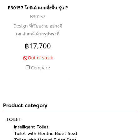
B30157 โถบิเด้ แบบตั้งพื้น รุ่น PATCHWORK_ยกเลิกการผลิต
B30157
Design ที่เรียบง่าย อย่างมี
เอกลักษณ์ ด้วยรูปทรงที่
คล้ายคลึงกับ Design Round
฿17,700
Bowl ซึ่งเป็นที่นิยมในแถบตะวัน
ตก ผสมผสานกับกลิ่นไอแห่ง
Out of stock
ตะวันออก และเพื่อเพิ่มความ
Compare
สะดวกสบายให้กับผู้ใช้งาน จึง
เป็นโจทย์ในการออกแบบ เป็น
ที่มาของสุขภัณฑ์ ทรงรี ที่มีฝา
ยาว แต่ยังคงไว้ซึ่งเสน่ห์ของ
งาน Designแบบ
Product category
“Sophisticated Simplicity” อีก
TOILET
ทั้ง เทคโนโลยี Rimless ช่วย
Intelligent Toilet
เพิ่มประสิทธิภาพในการชำระ
Toilet with Electric Bidet Seat
ล้างได้อย่างทรงประสิทธิภาพ