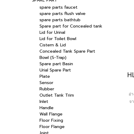
SPARE PART
spare parts faucet
spare parts flush valve
spare parts bathtub
Spare part for Concealed tank
Lid for Urinal
Lid for Toilet Bowl
Cistern & Lid
Concealed Tank Spare Part
Bowl (S-Trap)
Spare part Basin
Urial Spare Part
Plate
Sensor
Rubber
อ่
Outlet Tank Trim
Inlet
จา
Handle
Wall Flange
Floor Fixing
Floor Flange
Joint