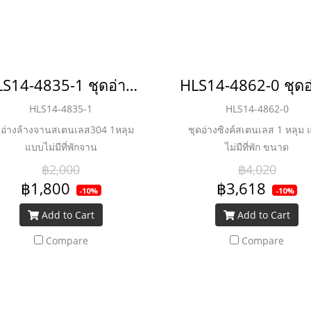
HLS14-4835-1 ชุดอ่างล้างจานสเตนเลส304 1หลุมแบบไม่มีที่พักจาน ขนาด480*350*190มม.
HLS14-4835-1
HLS14-4862-0
ดอ่างล้างจานสเตนเลส304 1หลุม
ชุดอ่างซิงค์สเตนเลส 1 หลุม
แบบไม่มีที่พักจาน
ไม่มีที่พัก ขนาด
ขนาด480*350*190มม.
485X620X270มม.แถมฟรี สะดื
฿2,000
฿4,020
และท่อย่นปรับระยะ
฿1,800
฿3,618
-10%
-10%
Add to Cart
Add to Cart
Compare
Compare