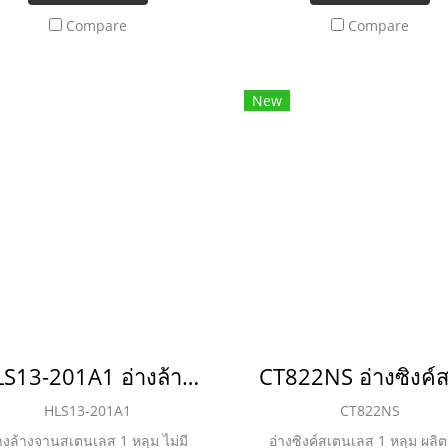
Compare
Compare
New
HLS13-201A1 อ่างล้างจานสเตนเลส 1 หลุม ไม่มีที่พักจาน
HLS13-201A1
CT822NS
่างล้างจานสเตนเลส 1 หลุม ไม่มี
อ่างซิงค์สเตนเลส 1 หลุม ผลิ