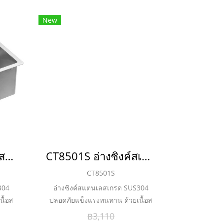
New
CT8502SP อ่างซิงค์สเตนเลส 1 หลุมเล็ก
CT8501S อ่างซิงค์สเตนเลส 1 หลุมเล็ก
CT8501S
304
อ่างซิงค์สแตนเลสเกรด SUS304
ื้อส
ปลอดภัยแข็งแรงทนทาน ด้วยเนื้อส
งาม
แตนเลสแท้ ที่หนามีความเงางาม
฿3,110