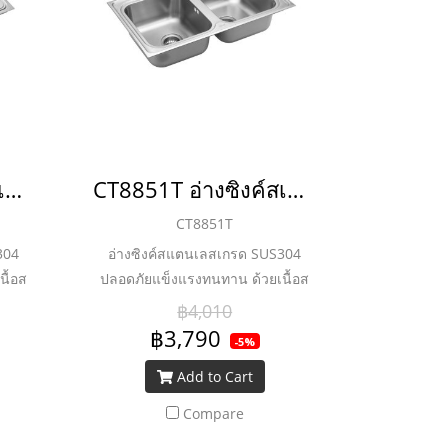
CT8861S อ่างซิงค์สเตนเลส 1 หลุมใหญ่
CT8851T อ่างซิงค์สเตนเลส 2 หลุม
CT8851T
304
อ่างซิงค์สแตนเลสเกรด SUS304
ื้อส
ปลอดภัยแข็งแรงทนทาน ด้วยเนื้อส
งาม
แตนเลสแท้ ที่หนามีความเงางาม
฿4,010
ปลอดสนิม 100%
฿3,790
-5%
Add to Cart
Compare