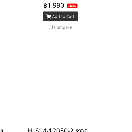
ปลอดสนิม 100%
฿1,990
-36%
Add to Cart
Compare
CT81001SDP อ่างซิงค์สเตนเลส 1 หลุม 1 ที่พักจาน
HLS14-12050-2 ชุดอ่างล้างจานสเตนเลส304 2หลุม แบบมีที่พักจาน ผิวซาติน พร้อม สะดืออ่างและท่อย่น