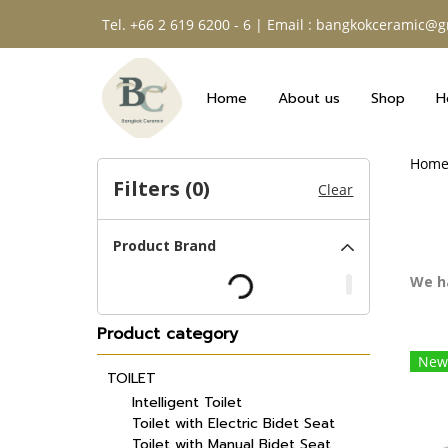
Tel. +66 2 619 6200 - 6 | Email : bangkokceramic@
Home
About us
Shop
H
Hom
Filters (
0
)
Clear
Product Brand
We h
Product category
New
TOILET
Intelligent Toilet
Toilet with Electric Bidet Seat
Toilet with Manual Bidet Seat