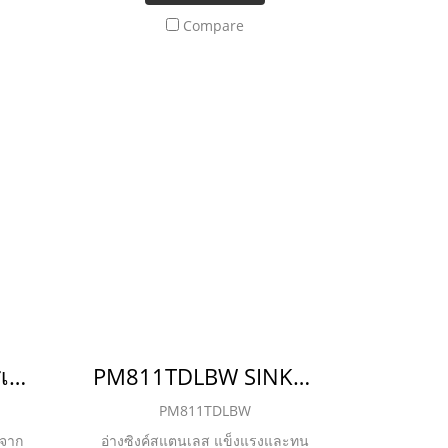
Compare
CT822NS อ่างซิงค์สเตนเลส 1 หลุม
PM811TDLBW SINK STAND อ่างซิงค์2 หลุมมีที่พักจาน+ขาตั้ง สะดือB
PM811TDLBW
ตจาก
อ่างซิงค์สแตนเลส แข็งแรงและทน